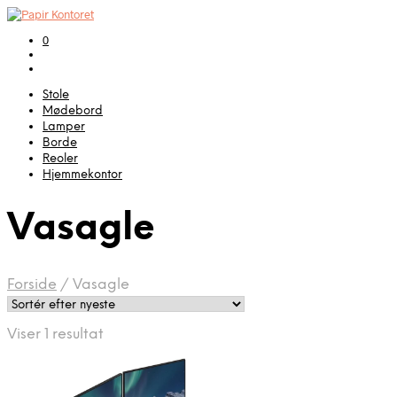
0
Stole
Mødebord
Lamper
Borde
Reoler
Hjemmekontor
Vasagle
Forside
/
Vasagle
Viser 1 resultat