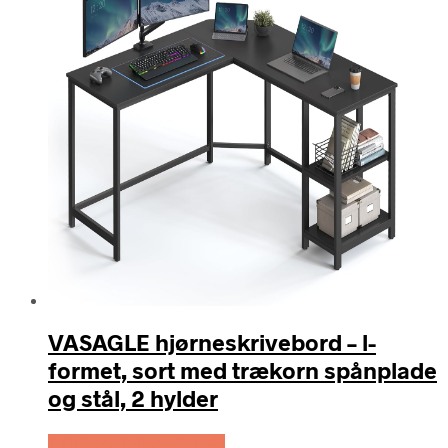
VASAGLE hjørneskrivebord – l-
formet, sort med trækorn spånplade
og stål, 2 hylder
Køb Hos Boboonline.dk