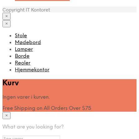
Copyright IT Kontoret
×
×
Stole
Mødebord
Lamper
Borde
Reoler
Hjemmekontor
Kurv
Ingen varer i kurven.
Free Shipping on All Orders Over $75
×
What are you looking for?