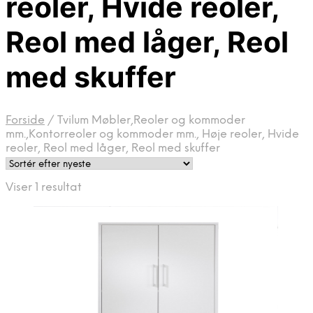
reoler, Hvide reoler,
Reol med låger, Reol
med skuffer
Forside
/
Tvilum Møbler,Reoler og kommoder
mm.,Kontorreoler og kommoder mm., Høje reoler, Hvide
reoler, Reol med låger, Reol med skuffer
Viser 1 resultat