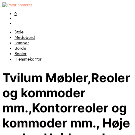
0
Stole
Mødebord
Lamper
Borde
Reoler
Hjemmekontor
Tvilum Møbler,Reoler
og kommoder
mm.,Kontorreoler og
kommoder mm., Høje