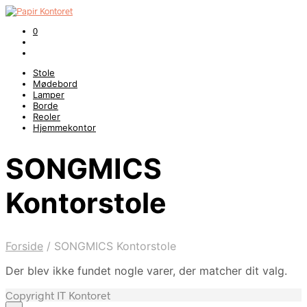
0
Stole
Mødebord
Lamper
Borde
Reoler
Hjemmekontor
SONGMICS
Kontorstole
Forside
/
SONGMICS Kontorstole
Der blev ikke fundet nogle varer, der matcher dit valg.
Copyright IT Kontoret