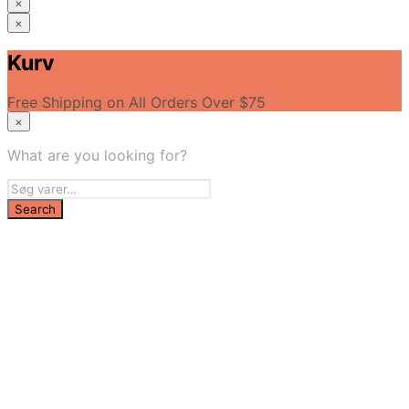
×
×
Stole
Kurv
Mødebord
Lamper
Free Shipping on All Orders Over $75
Borde
×
Reoler
Hjemmekontor
What are you looking for?