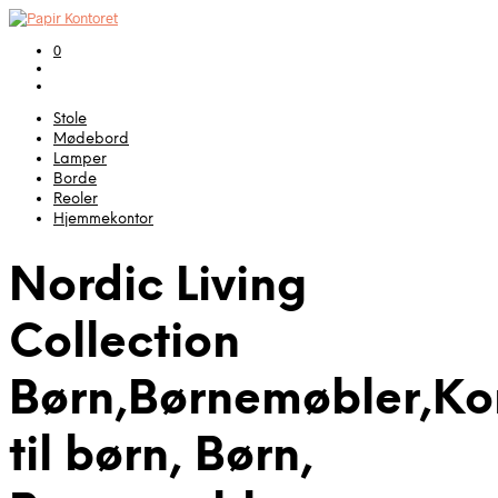
0
Stole
Mødebord
Lamper
Borde
Reoler
Hjemmekontor
Nordic Living
Collection
Børn,Børnemøbler,Kon
til børn, Børn,