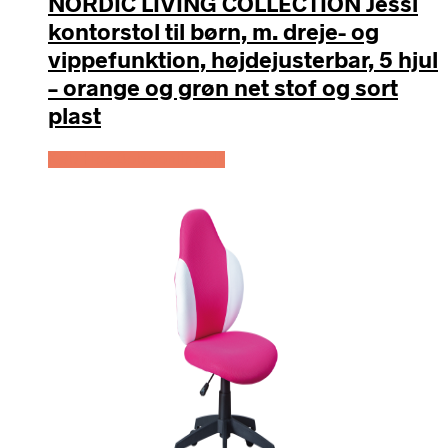
NORDIC LIVING COLLECTION Jessi
kontorstol til børn, m. dreje- og
vippefunktion, højdejusterbar, 5 hjul
– orange og grøn net stof og sort
plast
Køb Hos Boboonline.dk