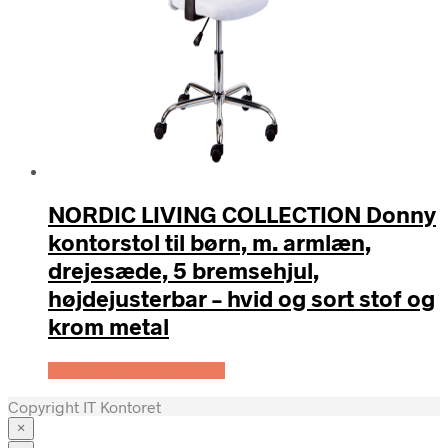
NORDIC LIVING COLLECTION Donny
kontorstol til børn, m. armlæn,
drejesæde, 5 bremsehjul,
højdejusterbar – hvid og sort stof og
krom metal
Køb Hos Boboonline.dk
Copyright IT Kontoret
×