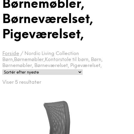
Børnemøbler,
Børneværelset,
Pigeværelset,
Forside
/
Nordic Living Collection
Børn,Børnemøbler,Kontorstole til børn, Børn,
Børnemøbler, Børneværelset, Pigeværelset,
Sorteret
Viser 5 resultater
efter
seneste