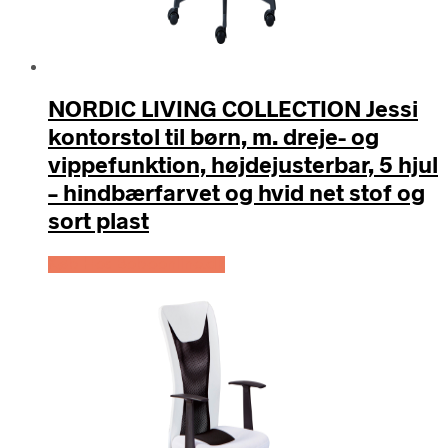
NORDIC LIVING COLLECTION Jessi
kontorstol til børn, m. dreje- og
vippefunktion, højdejusterbar, 5 hjul
– hindbærfarvet og hvid net stof og
sort plast
Køb Hos Boboonline.dk