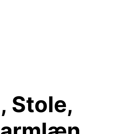
 Stole,
 armlæn,