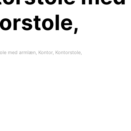
orstole,
tole med armlæn, Kontor, Kontorstole,