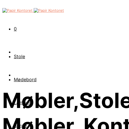
0
Stole
Mødebord
Møbler,Stole
Lamper
Møbler, Kon
Borde