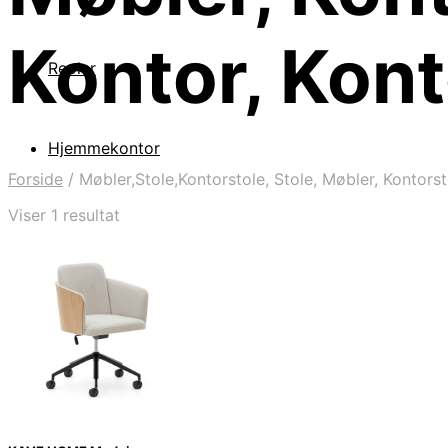
Kontor, Kont
Reoler
Hjemmekontor
Forside
/
Møbler,Stole,Kontorstole, Stole, Møbler, Kontors
Viser 1 resultat