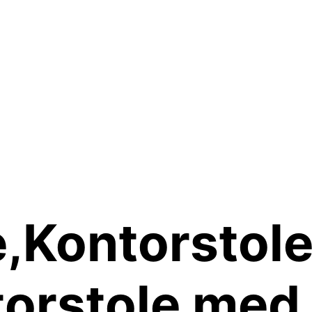
,Kontorstole,
torstole med