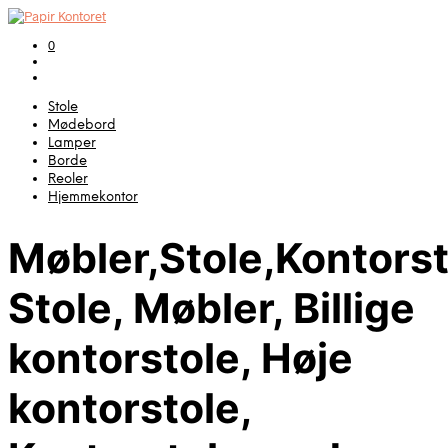
0
Stole
Mødebord
Lamper
Borde
Reoler
Hjemmekontor
Møbler,Stole,Kontorst
Stole, Møbler, Billige
kontorstole, Høje
kontorstole,