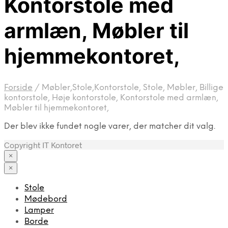
Kontorstole med
armlæn, Møbler til
hjemmekontoret,
Forside
/
Møbler,Stole,Kontorstole, Stole, Møbler, Billige
kontorstole, Høje kontorstole, Kontorstole med armlæn,
Møbler til hjemmekontoret,
Der blev ikke fundet nogle varer, der matcher dit valg.
Copyright IT Kontoret
×
×
Stole
Mødebord
Lamper
Borde