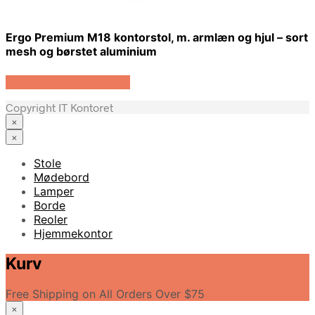
Ergo Premium M18 kontorstol, m. armlæn og hjul – sort
mesh og børstet aluminium
Køb Hos Boboonline.dk
Copyright IT Kontoret
×
×
Stole
Mødebord
Lamper
Borde
Reoler
Hjemmekontor
Kurv
Free Shipping on All Orders Over $75
×