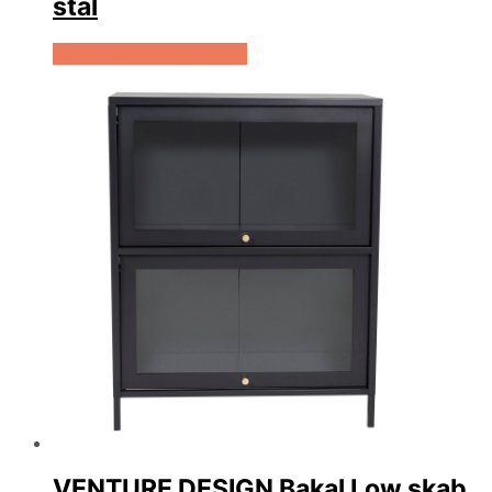
stål
Køb Hos Boboonline.dk
VENTURE DESIGN Bakal Low skab,