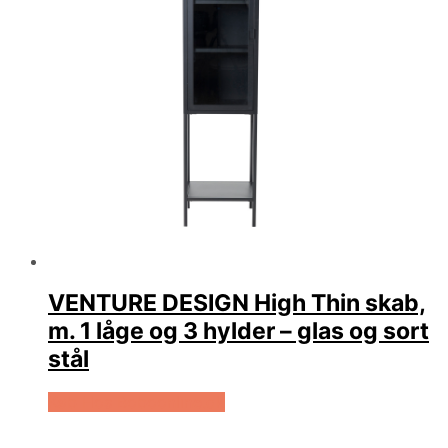
VENTURE DESIGN High Thin skab,
m. 1 låge og 3 hylder – glas og sort
stål
Køb Hos Boboonline.dk