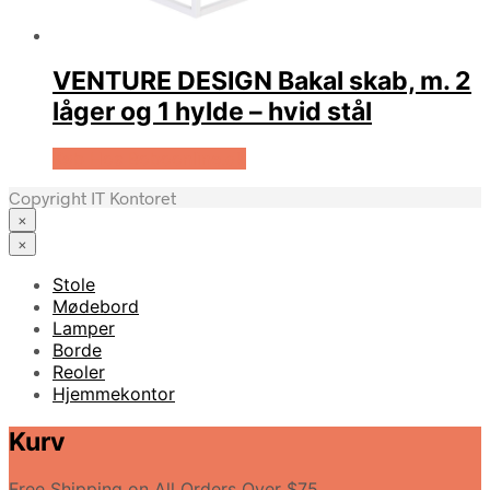
VENTURE DESIGN Bakal skab, m. 2
låger og 1 hylde – hvid stål
Køb Hos Boboonline.dk
Copyright IT Kontoret
×
×
Stole
Mødebord
Lamper
Borde
Reoler
Hjemmekontor
Kurv
Free Shipping on All Orders Over $75