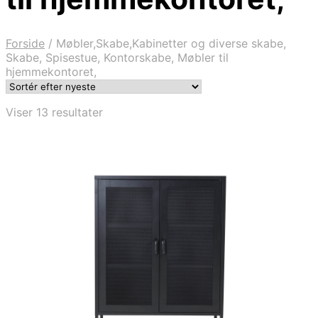
Forside
/
Møbler,Skabe,Kabinetter og diverse skabe,
Skabe, Spisestue, Kontorskabe, Møbler til
hjemmekontoret,
Sorteret
Viser 13 resultater
efter
seneste