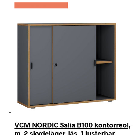
Køb Hos Boboonline.dk
VCM NORDIC Salia B100 kontorreol,
m. 2 skydelåger, lås, 1 justerbar