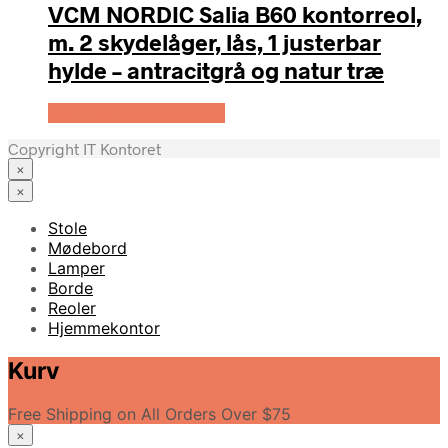
VCM NORDIC Salia B60 kontorreol,
m. 2 skydelåger, lås, 1 justerbar
hylde – antracitgrå og natur træ
Køb Hos Boboonline.dk
Copyright IT Kontoret
×
×
Stole
Mødebord
Lamper
Borde
Reoler
Hjemmekontor
Kurv
Free Shipping on All Orders Over $75
×