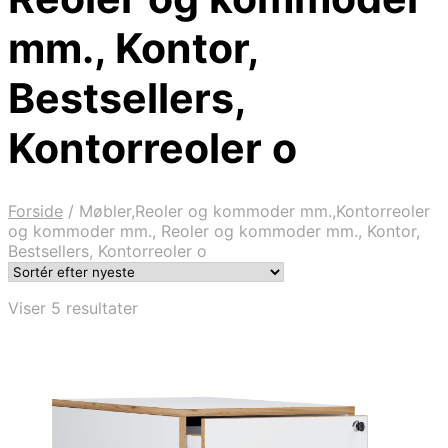
mm., Kontor,
Bestsellers,
Kontorreoler o
Forside
/
Møbler,Reoler og kommoder mm.,Kontorreoler
og kommoder mm., Reoler og kommoder mm., Kontor,
Bestsellers, Kontorreoler o
Sorteret
Viser 5 resultater
efter
seneste