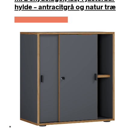
hylde – antracitgrå og natur træ
Køb Hos Boboonline.dk