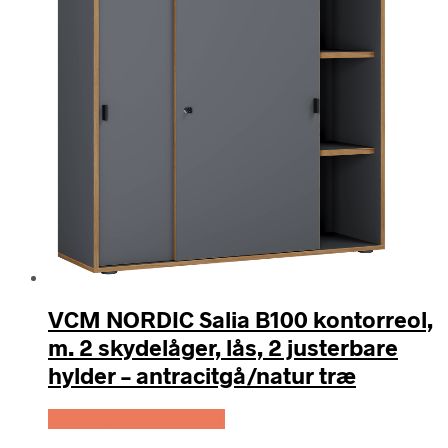
VCM NORDIC Salia B100 kontorreol,
m. 2 skydelåger, lås, 2 justerbare
hylder – antracitgå/natur træ
Køb Hos Boboonline.dk