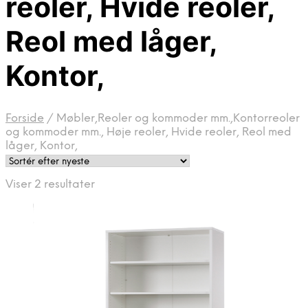
reoler, Hvide reoler,
Reol med låger,
Kontor,
Forside
/
Møbler,Reoler og kommoder mm.,Kontorreoler
og kommoder mm., Høje reoler, Hvide reoler, Reol med
låger, Kontor,
Sorteret
Viser 2 resultater
efter
seneste