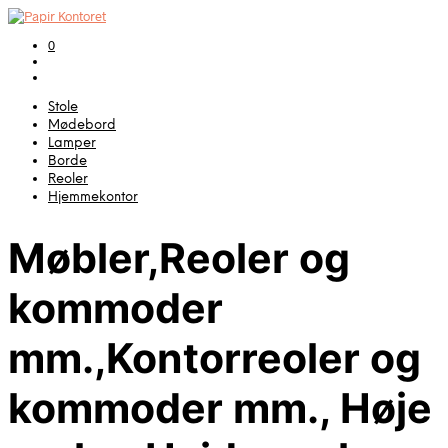
0
Stole
Mødebord
Lamper
Borde
Reoler
Hjemmekontor
Møbler,Reoler og
kommoder
mm.,Kontorreoler og
kommoder mm., Høje