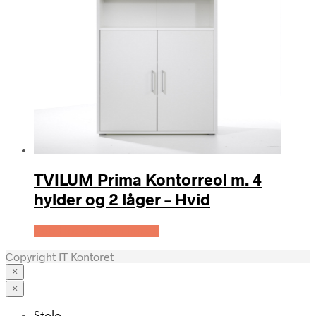
TVILUM Prima Kontorreol m. 4
hylder og 2 låger – Hvid
Køb Hos Boboonline.dk
Copyright IT Kontoret
×
×