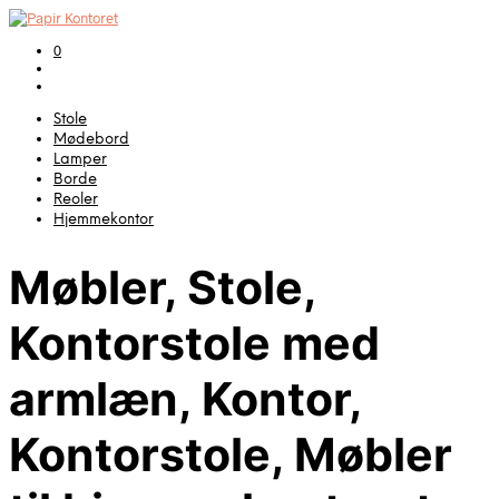
0
Stole
Mødebord
Lamper
Borde
Reoler
Hjemmekontor
Møbler, Stole,
Kontorstole med
armlæn, Kontor,
Kontorstole, Møbler