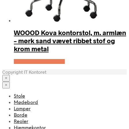
WOOOD Kova kontorstol, m. armlæn
– mørk sand vævet ribbet stof og
krom metal
Køb Hos Boboonline.dk
Copyright IT Kontoret
×
×
Stole
Mødebord
Lamper
Borde
Reoler
Hjemmekontor