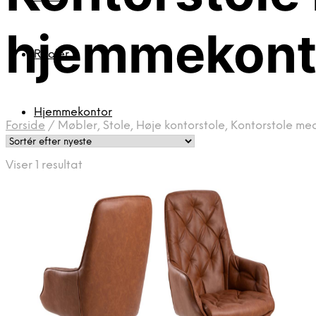
hjemmekonto
Reoler
Hjemmekontor
Forside
/
Møbler, Stole, Høje kontorstole, Kontorstole me
Viser 1 resultat