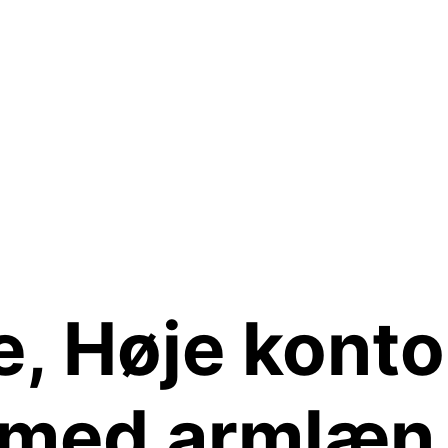
e, Høje konto
 med armlæn, 