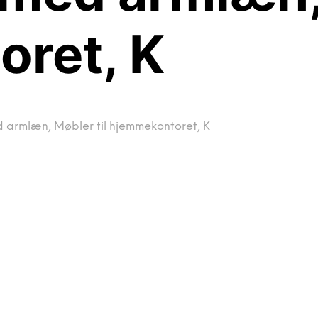
ret, K
d armlæn, Møbler til hjemmekontoret, K