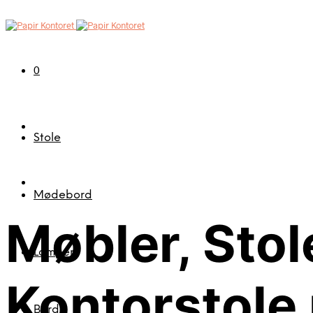
0
Stole
Mødebord
Møbler, Stol
Lamper
Kontorstole
Borde