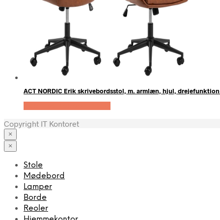
ACT NORDIC Erik skrivebordsstol, m. armlæn, hjul, drejefunktion 
Køb Hos Boboonline.dk
Copyright IT Kontoret
×
×
Stole
Mødebord
Lamper
Borde
Reoler
Hjemmekontor