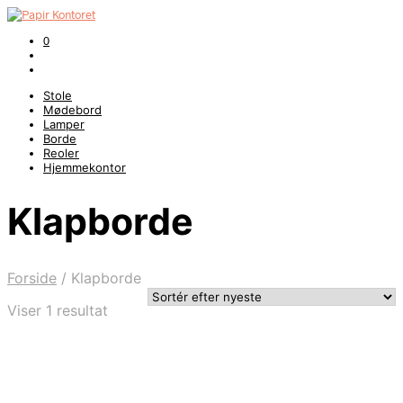
0
Stole
Mødebord
Lamper
Borde
Reoler
Hjemmekontor
Klapborde
Forside
/
Klapborde
Viser 1 resultat