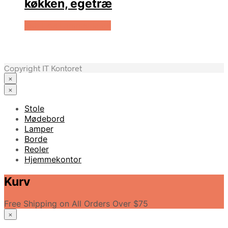
køkken, egetræ
Køb Hos Lammeuld.dk
Copyright IT Kontoret
×
×
Stole
Mødebord
Lamper
Borde
Reoler
Hjemmekontor
Kurv
Free Shipping on All Orders Over $75
×