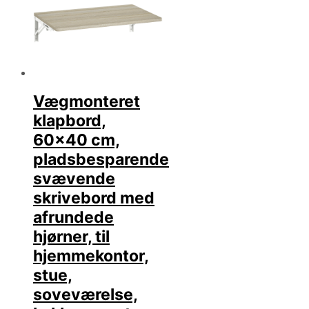
Vægmonteret
klapbord,
60×40 cm,
pladsbesparende
svævende
skrivebord med
afrundede
hjørner, til
hjemmekontor,
stue,
soveværelse,