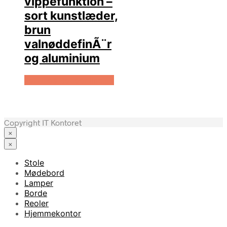
vippefunktion –
sort kunstlæder,
brun
valnøddefinÃ¨r
og aluminium
Køb Hos Boboonline.dk
Copyright IT Kontoret
×
×
Stole
Mødebord
Lamper
Borde
Reoler
Hjemmekontor