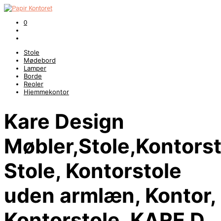
0
Stole
Mødebord
Lamper
Borde
Reoler
Hjemmekontor
Kare Design
Møbler,Stole,Kontorst
Stole, Kontorstole
uden armlæn, Kontor,
Kontorstole, KARE D