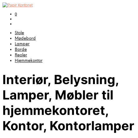
0
Stole
Mødebord
Lamper
Borde
Reoler
Hjemmekontor
Interiør, Belysning,
Lamper, Møbler til
hjemmekontoret,
Kontor, Kontorlamper