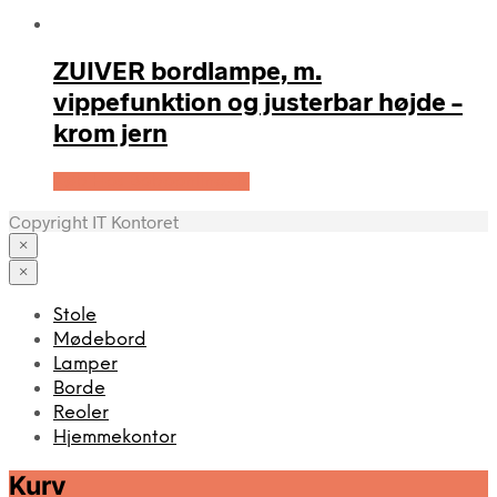
ZUIVER bordlampe, m.
vippefunktion og justerbar højde –
krom jern
Køb Hos Boboonline.dk
Copyright IT Kontoret
×
×
Stole
Mødebord
Lamper
Borde
Reoler
Hjemmekontor
Kurv