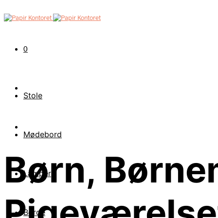
0
Stole
Mødebord
Børn, Børne
Lamper
Pigeværelse
Borde