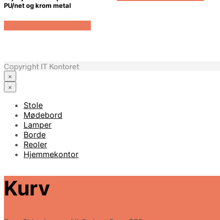
PU/net og krom metal
Køb Hos Boboonline.dk
Copyright IT Kontoret
×
×
Stole
Mødebord
Lamper
Borde
Reoler
Hjemmekontor
Kurv