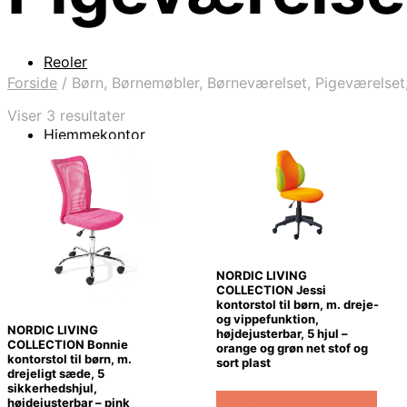
Reoler
Forside
/
Børn, Børnemøbler, Børneværelset, Pigeværelset
Sorteret
Viser 3 resultater
efter
Hjemmekontor
seneste
NORDIC LIVING
COLLECTION Jessi
kontorstol til børn, m. dreje-
og vippefunktion,
NORDIC LIVING
højdejusterbar, 5 hjul –
COLLECTION Bonnie
orange og grøn net stof og
kontorstol til børn, m.
sort plast
drejeligt sæde, 5
sikkerhedshjul,
Køb Hos Boboonline.dk
højdejusterbar – pink