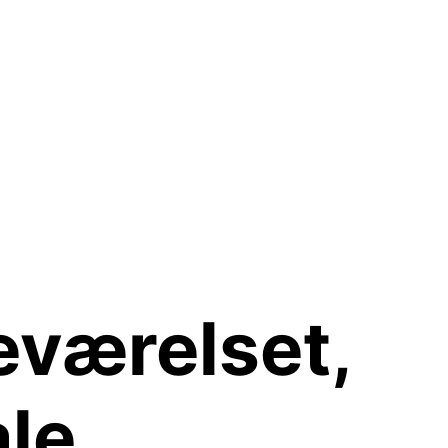
eværelset,
le