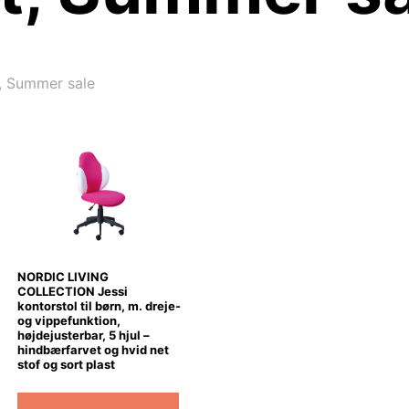
, Summer sale
NORDIC LIVING
COLLECTION Jessi
kontorstol til børn, m. dreje-
og vippefunktion,
højdejusterbar, 5 hjul –
hindbærfarvet og hvid net
stof og sort plast
Køb Hos Boboonline.dk