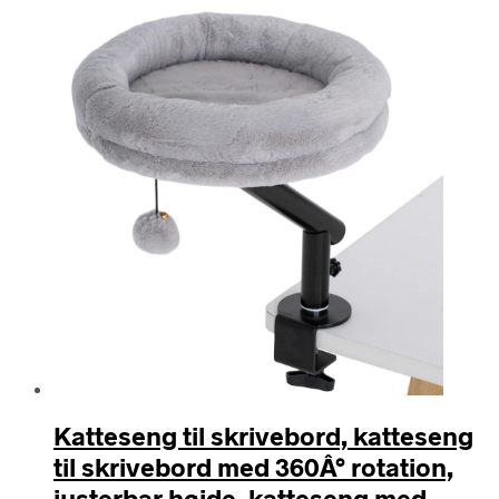
seneste
Katteseng til skrivebord, katteseng
til skrivebord med 360Â° rotation,
justerbar højde, katteseng med