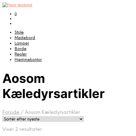
0
Stole
Mødebord
Lamper
Borde
Reoler
Hjemmekontor
Aosom
Kæledyrsartikler
Forside
/
Aosom Kæledyrsartikler
Sorteret
Viser 2 resultater
efter