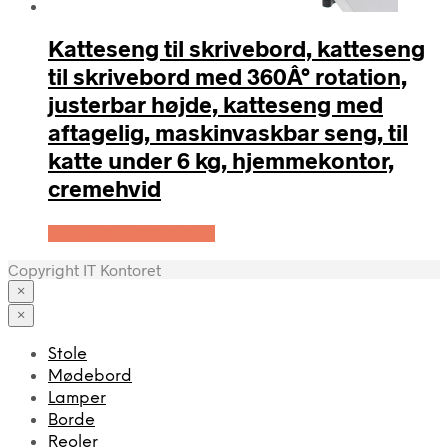
Katteseng til skrivebord, katteseng
til skrivebord med 360Â° rotation,
justerbar højde, katteseng med
aftagelig, maskinvaskbar seng, til
katte under 6 kg, hjemmekontor,
cremehvid
Køb Hos Lammeuld.dk
Copyright IT Kontoret
×
×
Stole
Mødebord
Lamper
Borde
Reoler