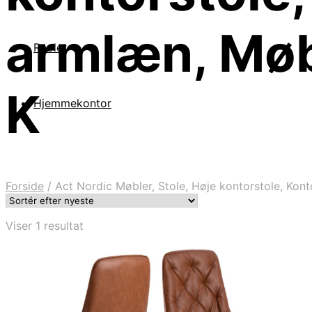
armlæn, Møb
Reoler
K
Hjemmekontor
Forside
/
Act Nordic Møbler, Stole, Høje kontorstole, Kon
Viser 1 resultat