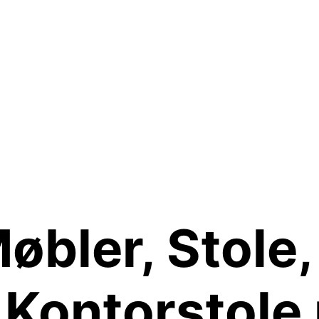
øbler, Stole,
, Kontorstole