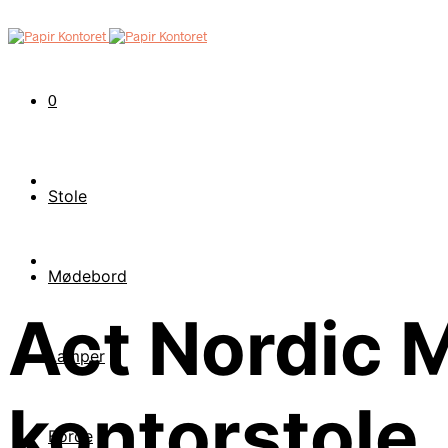
0
Stole
Mødebord
Act Nordic M
Lamper
kontorstole
Borde