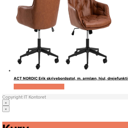
ACT NORDIC Erik skrivebordsstol, m. armlæn, hjul, drejefunkti
Køb Hos Boboonline.dk
Copyright IT Kontoret
×
×
Stole
Mødebord