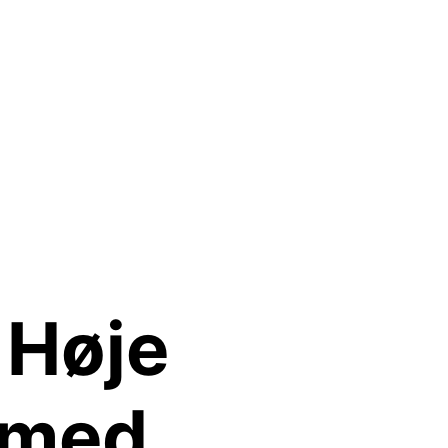
 Høje
 med