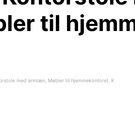
ler til hjem
torstole med armlæn, Møbler til hjemmekontoret, K