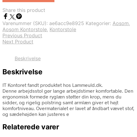
Share this product
Varenummer (SKU):
ae6acc9e8925
Kategorier:
Aosom
,
Aosom Kontorstole
,
Kontorstole
Previous Product
Next Product
Beskrivelse
Beskrivelse
IT Kontoret fandt produktet hos Lammeuld.dk.
Denne arbejdsstol gør lange arbejdstimer komfortable. Den
ergonomisk formede ryglæn støtter din krop, mens du
sidder, og rigelig polstring samt armlæn giver et højt
komfortniveau. Overmaterialet er lavet af åndbart vævet stof,
og sædehøjden kan justeres e
Relaterede varer