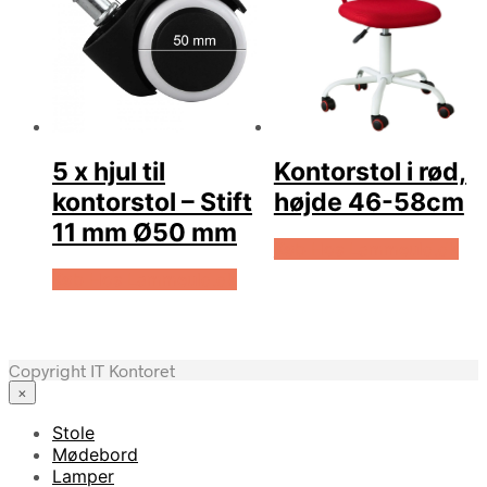
5 x hjul til
Kontorstol i rød,
kontorstol – Stift
højde 46-58cm
11 mm Ø50 mm
Køb Hos Lammeuld.dk
Køb Hos Lammeuld.dk
Copyright IT Kontoret
×
Stole
Mødebord
Lamper