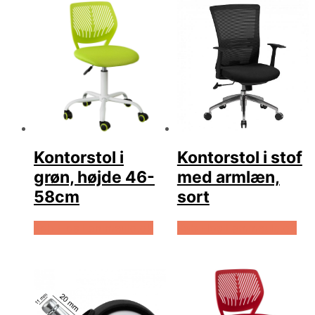
Kontorstol i
Kontorstol i stof
grøn, højde 46-
med armlæn,
58cm
sort
Køb Hos Lammeuld.dk
Køb Hos Lammeuld.dk