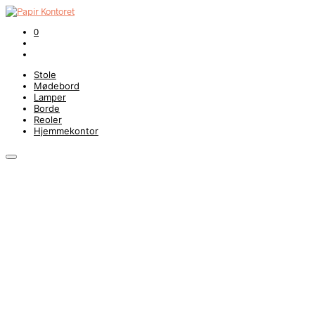
0
Stole
Mødebord
Lamper
Borde
Reoler
Hjemmekontor