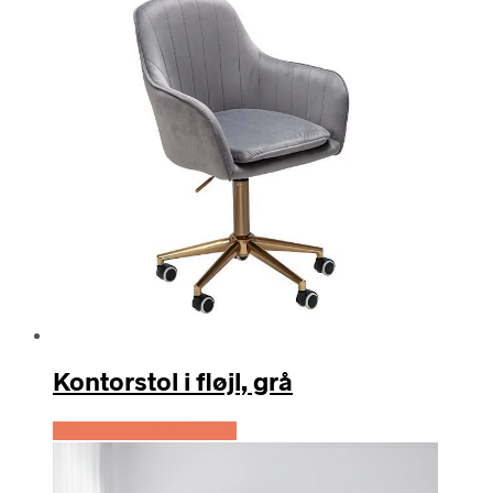
Kontorstol i fløjl, grå
Køb Hos Lammeuld.dk