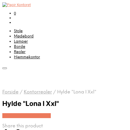
0
Stole
Mødebord
Lamper
Borde
Reoler
Hjemmekontor
Forside
/
Kontorreoler
/
Hylde "Lona I Xxl"
Hylde "Lona I Xxl"
Køb Hos Lammeuld.dk
Share this product