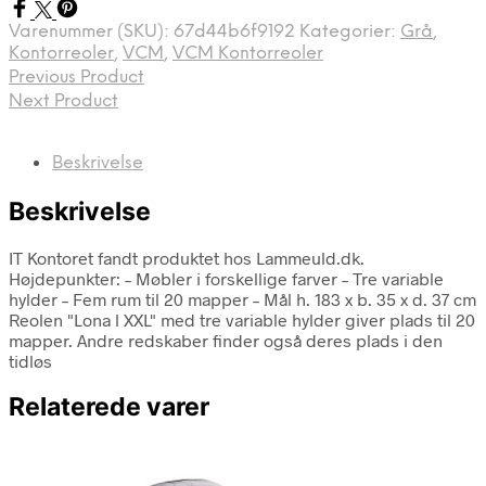
Varenummer (SKU):
67d44b6f9192
Kategorier:
Grå
,
Kontorreoler
,
VCM
,
VCM Kontorreoler
Previous Product
Next Product
Beskrivelse
Beskrivelse
IT Kontoret fandt produktet hos Lammeuld.dk.
Højdepunkter: – Møbler i forskellige farver – Tre variable
hylder – Fem rum til 20 mapper – Mål h. 183 x b. 35 x d. 37 cm
Reolen "Lona l XXL" med tre variable hylder giver plads til 20
mapper. Andre redskaber finder også deres plads i den
tidløs
Relaterede varer