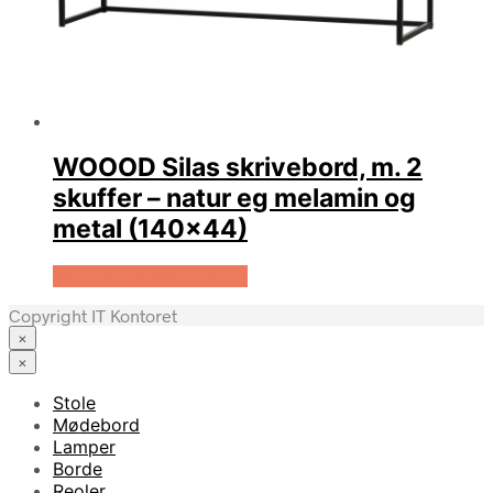
WOOOD Silas skrivebord, m. 2
skuffer – natur eg melamin og
metal (140×44)
Køb Hos Boboonline.dk
Copyright IT Kontoret
×
×
Stole
Mødebord
Lamper
Borde
Reoler