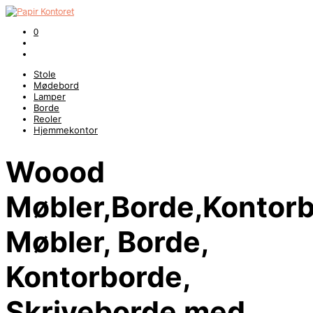
0
Stole
Mødebord
Lamper
Borde
Reoler
Hjemmekontor
Woood
Møbler,Borde,Kontorb
Møbler, Borde,
Kontorborde,
Skriveborde med