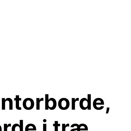
ntorborde,
rde i træ,