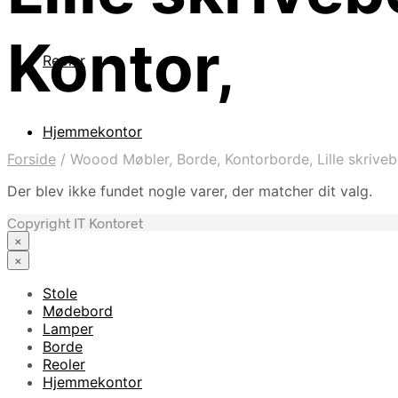
Kontor,
Reoler
Hjemmekontor
Forside
/
Woood Møbler, Borde, Kontorborde, Lille skrivebo
Der blev ikke fundet nogle varer, der matcher dit valg.
Copyright IT Kontoret
×
×
Stole
Mødebord
Lamper
Borde
Reoler
Hjemmekontor