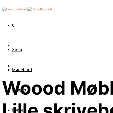
0
Stole
Mødebord
Woood Møble
Lamper
Lille skriveb
Borde