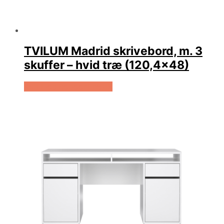
TVILUM Madrid skrivebord, m. 3
skuffer – hvid træ (120,4×48)
Køb Hos Boboonline.dk