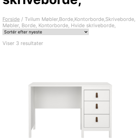
Forside
/
Tvilum Møbler,Borde,Kontorborde,Skriveborde,
Møbler, Borde, Kontorborde, Hvide skriveborde,
Sorteret
Viser 3 resultater
efter
seneste