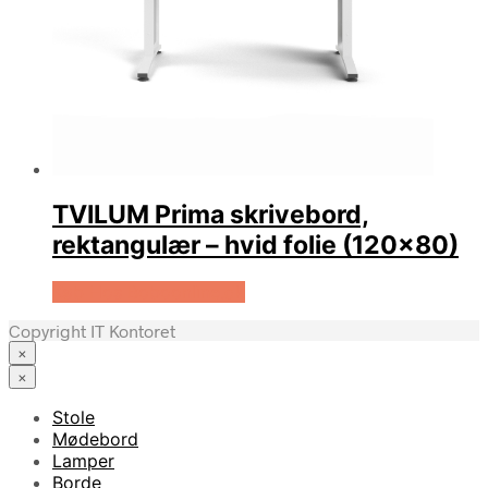
TVILUM Prima skrivebord,
rektangulær – hvid folie (120×80)
Køb Hos Boboonline.dk
Copyright IT Kontoret
×
×
Stole
Mødebord
Lamper
Borde