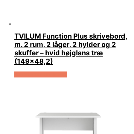
TVILUM Function Plus skrivebord,
m. 2 rum, 2 låger, 2 hylder og 2
skuffer – hvid højglans træ
(149×48,2)
Køb Hos Boboonline.dk