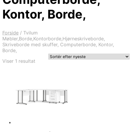
Kontor, Borde,
Forside
/
Tvilum
Møbler,Borde,Kontorborde,Hjørneskriveborde,
Skriveborde med skuffer, Computerborde, Kontor,
Borde,
Viser 1 resultat