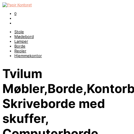
0
Stole
Mødebord
Lamper
Borde
Reoler
Hjemmekontor
Tvilum
Møbler,Borde,Kontorb
Skriveborde med
skuffer,
Computerborde,