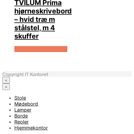
TVILUM Prima
hjørneskrivebord
– hvid træ m
stålstel, m 4
skuffer
Køb Hos Boboonline.dk
Copyright IT Kontoret
×
×
Stole
Mødebord
Lamper
Borde
Reoler
Hjemmekontor