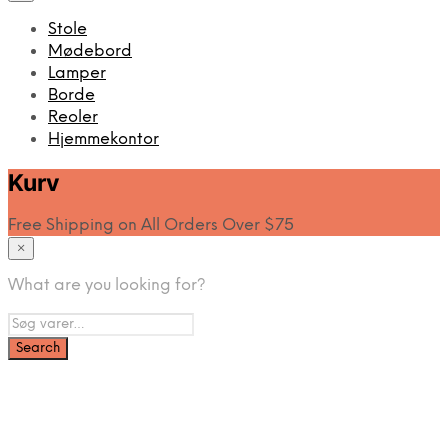
Stole
Mødebord
Lamper
Borde
Reoler
Hjemmekontor
Kurv
Free Shipping on All Orders Over $75
×
What are you looking for?