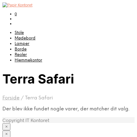
0
Stole
Mødebord
Lamper
Borde
Reoler
Hjemmekontor
Terra Safari
Forside
/
Terra Safari
Der blev ikke fundet nogle varer, der matcher dit valg.
Copyright IT Kontoret
×
×