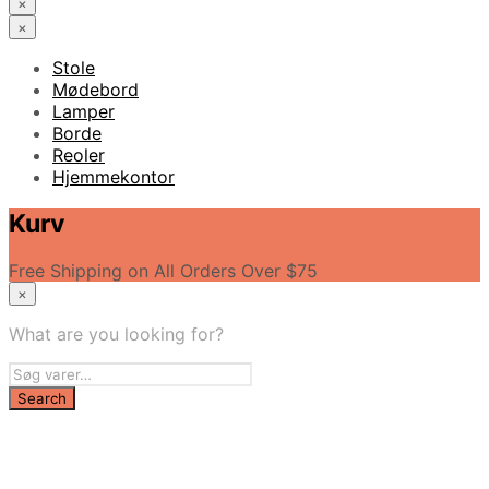
×
×
Stole
Mødebord
Lamper
Borde
Reoler
Hjemmekontor
Kurv
Free Shipping on All Orders Over $75
×
What are you looking for?