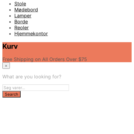
Stole
Mødebord
Lamper
Borde
Reoler
Hjemmekontor
Kurv
Free Shipping on All Orders Over $75
×
What are you looking for?