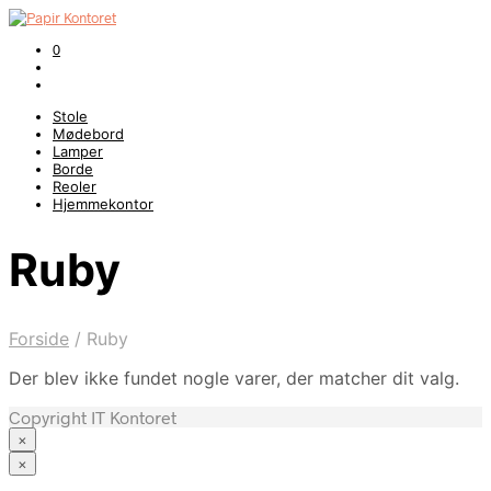
0
Stole
Mødebord
Lamper
Borde
Reoler
Hjemmekontor
Ruby
Forside
/
Ruby
Der blev ikke fundet nogle varer, der matcher dit valg.
Copyright IT Kontoret
×
×