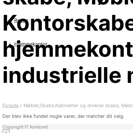
Kontorskabe,
Reoler
hjemmekonto
Hjemmekontor
industrielle
Forside
/
Møbler,Skabe,Kabinetter og diverse skabe, Møbler
Der blev ikke fundet nogle varer, der matcher dit valg.
Copyright IT Kontoret
×