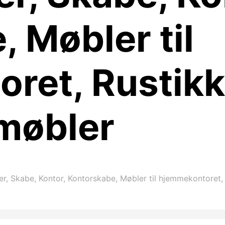
 Møbler til
ret, Rustikk
 møbler
, Skabe, Kontor, Kontorskabe, Møbler til hjemmekontoret, 