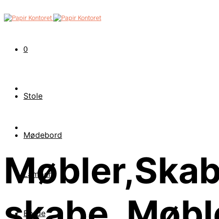
0
Stole
Mødebord
Møbler,Skab
Lamper
skabe, Møble
Borde