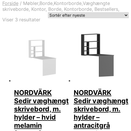
Forside
/
Møbler,Borde,Kontorborde,Væghængte
skriveborde, Kontor, Borde, Kontorborde, Bestsellers,
Sorteret
Viser 3 resultater
efter
seneste
NORDVÄRK
NORDVÄRK
Sedir væghængt
Sedir væghængt
skrivebord, m.
skrivebord, m.
hylder – hvid
hylder –
melamin
antracitgrå