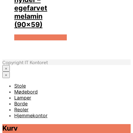
egefarvet
melamin
(90×59)
Køb Hos Boboonline.dk
Copyright IT Kontoret
×
×
Stole
Mødebord
Lamper
Borde
Reoler
Hjemmekontor
Kurv