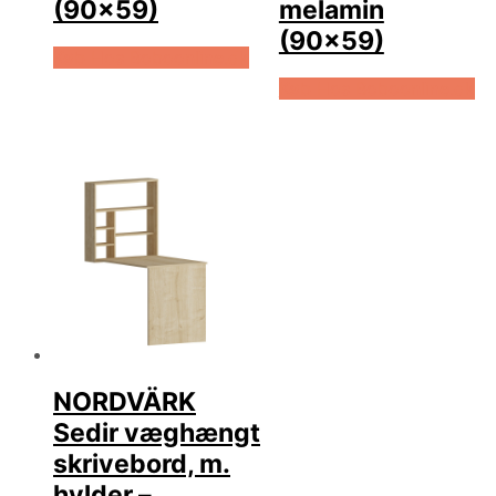
(90×59)
melamin
(90×59)
Køb Hos Boboonline.dk
Køb Hos Boboonline.dk
NORDVÄRK
Sedir væghængt
skrivebord, m.
hylder –