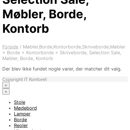
Møbler, Borde,
Kontorb
Forside
/
Møbler,Borde,Kontorborde,Skriveborde,Møbler
> Borde > Kontorborde > Skriveborde, Selection Sale,
Møbler, Borde, Kontorb
Der blev ikke fundet nogle varer, der matcher dit valg.
Copyright IT Kontoret
×
×
Stole
Mødebord
Lamper
Borde
Reoler