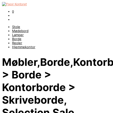
0
Stole
Mødebord
Lamper
Borde
Reoler
Hjemmekontor
Møbler,Borde,Kontorb
> Borde >
Kontorborde >
Skriveborde,
Selection Sale,