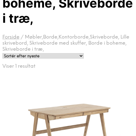
boheme, Skriveborde
i træ,
Forside
/
Møbler,Borde,Kontorborde,Skriveborde, Lille
skrivebord, Skriveborde med skuffer, Borde i boheme,
Skriveborde i træ,
Viser 1 resultat