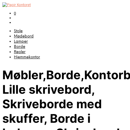
0
Stole
Mødebord
Lamper
Borde
Reoler
Hjemmekontor
Møbler,Borde,Kontorb
Lille skrivebord,
Skriveborde med
skuffer, Borde i