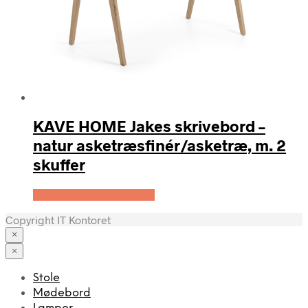
KAVE HOME Jakes skrivebord –
natur asketræsfinér/asketræ, m. 2
skuffer
Køb Hos Boboonline.dk
Copyright IT Kontoret
×
×
Stole
Mødebord