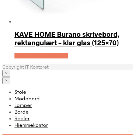
KAVE HOME Burano skrivebord,
rektangulært – klar glas (125×70)
Køb Hos Boboonline.dk
Copyright IT Kontoret
×
×
Stole
Mødebord
Lamper
Borde
Reoler
Hjemmekontor