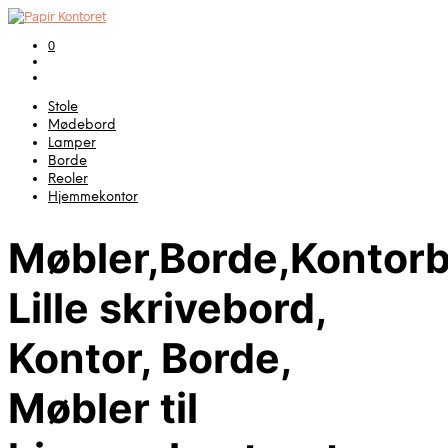
0
Stole
Mødebord
Lamper
Borde
Reoler
Hjemmekontor
Møbler,Borde,Kontorb
Lille skrivebord,
Kontor, Borde,
Møbler til