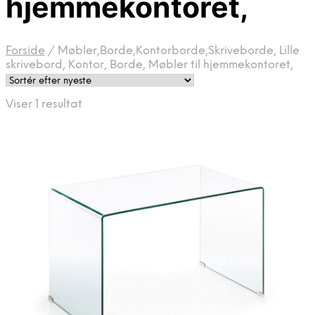
hjemmekontoret,
Forside
/
Møbler,Borde,Kontorborde,Skriveborde, Lille
skrivebord, Kontor, Borde, Møbler til hjemmekontoret,
Viser 1 resultat