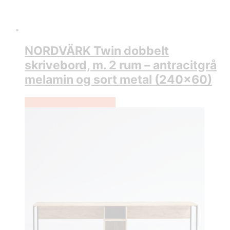
NORDVÄRK Twin dobbelt
skrivebord, m. 2 rum – antracitgrå
melamin og sort metal (240×60)
Køb Hos Boboonline.dk