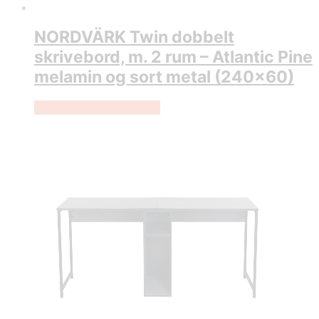
NORDVÄRK Twin dobbelt
skrivebord, m. 2 rum – Atlantic Pine
melamin og sort metal (240×60)
Køb Hos Boboonline.dk