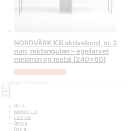
NORDVÄRK Kili skrivebord, m. 2
rum, rektangulær – egefarvet
melamin og metal (240×60)
Køb Hos Boboonline.dk
Copyright IT Kontoret
×
×
Stole
Mødebord
Lamper
Borde
Reoler