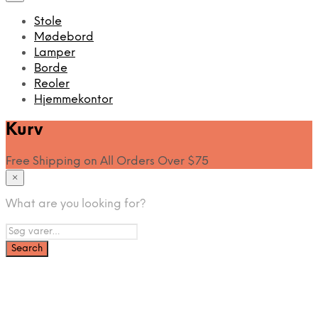
Stole
Mødebord
Lamper
Borde
Reoler
Hjemmekontor
Kurv
Free Shipping on All Orders Over $75
×
What are you looking for?