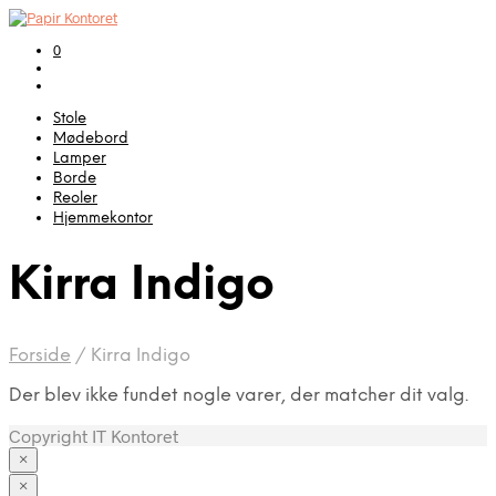
0
Stole
Mødebord
Lamper
Borde
Reoler
Hjemmekontor
Kirra Indigo
Forside
/
Kirra Indigo
Der blev ikke fundet nogle varer, der matcher dit valg.
Copyright IT Kontoret
×
×