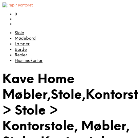
0
Stole
Mødebord
Lamper
Borde
Reoler
Hjemmekontor
Kave Home
Møbler,Stole,Kontors
> Stole >
Kontorstole, Møbler,