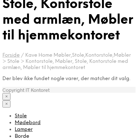
Stole, Kontorstole
med armlæn, Møbler
til hjemmekontoret
Forside
/
Kave Home Møbler,Stole,Kontorstole,Møbler
> Stole > Kontorstole, Møbler, Stole, Kontorstole med
armlæn, Møbler til hjemmekontoret
Der blev ikke fundet nogle varer, der matcher dit valg.
Copyright IT Kontoret
×
×
Stole
Mødebord
Lamper
Borde