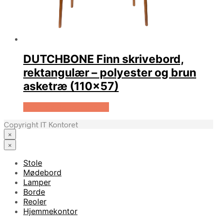
DUTCHBONE Finn skrivebord,
rektangulær – polyester og brun
asketræ (110×57)
Køb Hos Boboonline.dk
Copyright IT Kontoret
×
×
Stole
Mødebord
Lamper
Borde
Reoler
Hjemmekontor