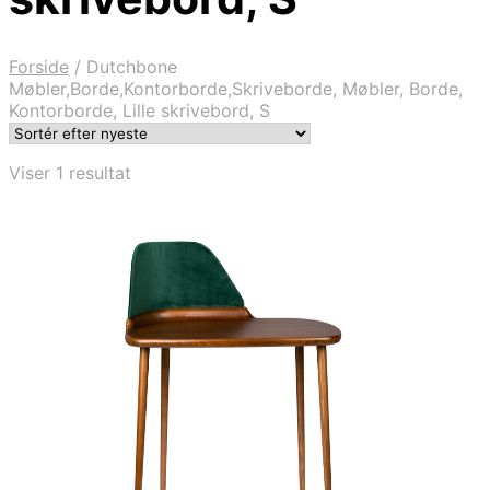
Forside
/
Dutchbone
Møbler,Borde,Kontorborde,Skriveborde, Møbler, Borde,
Kontorborde, Lille skrivebord, S
Viser 1 resultat