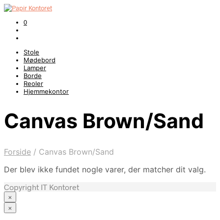
0
Stole
Mødebord
Lamper
Borde
Reoler
Hjemmekontor
Canvas Brown/Sand
Forside
/
Canvas Brown/Sand
Der blev ikke fundet nogle varer, der matcher dit valg.
Copyright IT Kontoret
×
×