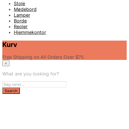
Stole
Mødebord
Lamper
Borde
Reoler
Hjemmekontor
Kurv
Free Shipping on All Orders Over $75
×
What are you looking for?