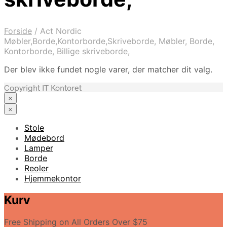
Forside
/
Act Nordic
Møbler,Borde,Kontorborde,Skriveborde, Møbler, Borde,
Kontorborde, Billige skriveborde,
Der blev ikke fundet nogle varer, der matcher dit valg.
Copyright IT Kontoret
×
×
Stole
Mødebord
Lamper
Borde
Reoler
Hjemmekontor
Kurv
Free Shipping on All Orders Over $75